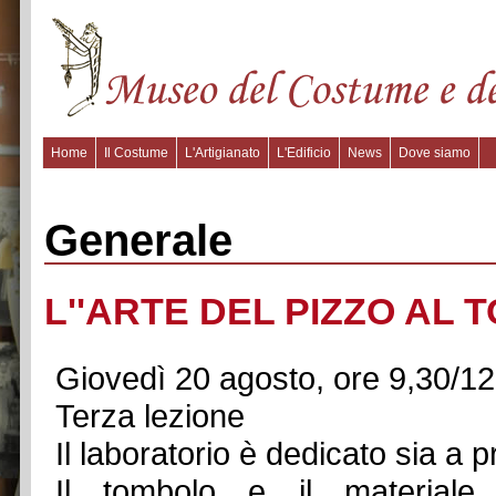
Home
Il Costume
L'Artigianato
L'Edificio
News
Dove siamo
Generale
L''ARTE DEL PIZZO AL
Giovedì 20 agosto, ore 9,30/12
Terza lezione
Il laboratorio è dedicato sia a p
Il tombolo e il materiale 